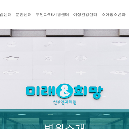
임센터
분만센터
부인과/내시경센터
여성건강센터
소아청소년과
병원소개