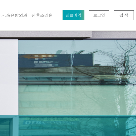
내과/유방외과
산후조리원
진료예약
로그인
검 색