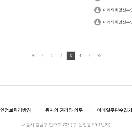
미래와희망산부
미래와희망산부
1
2
3
4
인정보처리방침
|
환자의 권리와 의무
|
이메일무단수집
서울시 강남구 언주로 707 (구. 논현동 90-1번지)