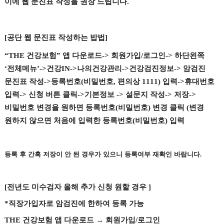
이에 웹 문진표 작성을 권장 드립니다
.
[
공단 웹 문진표 작성하는 밥법
]
“THE
건강보험
”
앱 다운로드
->
회원가입
/
로그인
->
하단왼쪽
‘
전체메뉴
’->
건강
IN->
나의건강관리
->
건강검진정보
->
암검진
문진표 작성
->
등록번호
(
비밀번호
,
편의상
1111)
입력
->
휴대번호
입력
->
신청 버튼 클릭
->
기본정보
->
설문지 작성
->
저장
->
비밀번호 변경을 원하면 등록번호
(
비밀번호
)
변경 클릭
(
변경
원하지 않으면 처음에 입력한 등록번호
(
비밀번호
)
입력
등록 후 간혹 저장이 안 된 경우가 있으니 등록여부 재확인 바랍니다
.
[
전년도 미수검자 올해 추가 신청 원할 경우
]
*
직장가입자로 암검진에 한하여 등록 가능
THE
건강보험 앱 다운로드
→
회원가입
/
로그인