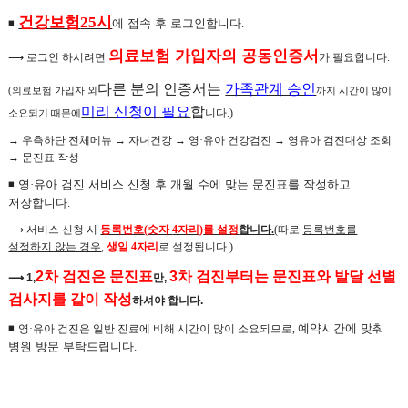
건강보험
시
25
◾
에 접속 후 로그인합니다
.
의료보험 가입자의 공동인증서
⟶
로그인 하시려면
가 필요합니다
.
다른 분의 인증서는
가족관계 승인
의료보험 가입자 외
까지 시간이 많이
(
미리 신청이 필요
합
니다
.)
소요되기 때문에
→
우측하단 전체메뉴
→
자녀건강
→
영
·
유아 건강검진
→
영유아 검진대상 조회
→
문진표 작성
◾
영
·
유아 검진 서비스 신청 후 개월 수에 맞는 문진표를 작성하고
저장합니다
.
⟶
서비스 신청 시
등록번호
(
숫자
4
자리
)
를 설정
합니다
.
(
따로
등록번호를
설정하지 않는 경우
,
생일
4
자리
로 설정됩니다
.)
2
차 검진은 문진표
3
차 검진부터는 문진표와 발달 선별
⟶
1,
만
,
검사지를 같이 작성
하셔야 합니다
.
◾
예약시간에 맞춰
영
·
유아 검진은 일반 진료에 비해 시간이 많이 소요되므로
,
병원 방문 부탁드립니다
.