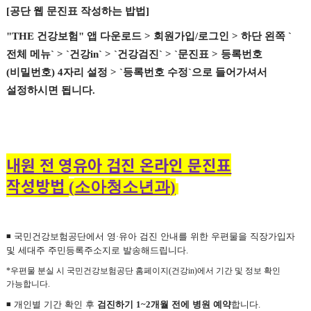
[
공단 웹 문진표 작성하는 밥법
]
"THE
건강보험
"
앱 다운로드
>
회원가입
/
로그인
>
하단 왼쪽
`
전체 메뉴
` > `
건강
in` > `
건강검진
` > `
문진표
>
등록번호
(
비밀번호
) 4
자리 설정
> `
등록번호 수정
`
으로 들어가셔서
설정하시면 됩니다
.
내원 전 영유아 검진 온라인 문진표
작성방법
소아청소년과
(
)
◾
국민건강보험공단에서 영
·
유아 검진 안내를 위한 우편물을 직장가입자
및 세대주 주민등록주소지로 발송해드립니다
.
*
우편물 분실 시 국민건강보험공단 홈페이지
(
건강
in)
에서 기간 및 정보 확인
가능합니다
.
◾
개인별 기간 확인 후
검진하기
1~2
개월 전에 병원 예약
합니다
.