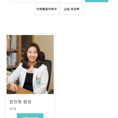
마취통증의학과
난임·유전학
정찬현 원장
내과
view more