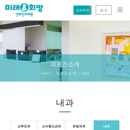
진료예약
검 색
의료진소개
의료진소개
내과
Home
내과
산부인과
소아청소년과
유방외과
내과