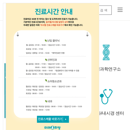
진료예약
검 색
Next
Previous
병원소개
의료진소개
생명과학연구소
난임센터
분만센터
부인과/내시경 센터
24
시간 동안 다시 열람하지 않습니다.
닫기