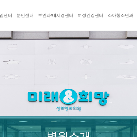
임센터
분만센터
부인과/내시경센터
여성건강센터
소아청소년과
병원소개