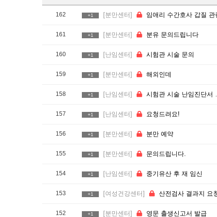
162
[분만센터]
임애리 수간호사 갑질 관
+1
161
[분만센터]
분유 문의드립니다
+1
160
[난임센터]
시험관 시술 문의
+1
159
[분만센터]
해외인데
+1
158
[난임센터]
시험관 시술 난임진단서 문의
+1
157
[난임센터]
요청드려요!
+1
156
[분만센터]
분만 예약
+1
155
[분만센터]
문의드립니다.
+1
154
[난임센터]
중기유산 후 재 임신
+1
153
[여성건강센터]
산전검사 결과지 요청드립니
+1
152
[분만센터]
영문 출생신고서 발급
+1