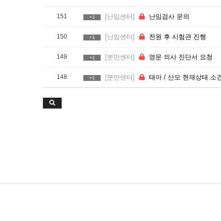
151
[난임센터]
난임검사 문의
+1
150
[난임센터]
전원 후 시험관 진행
+1
149
[분만센터]
영문 의사 진단서 요청
+1
148
[분만센터]
태아 / 산모 현재상태 소견서 발급 요
+1