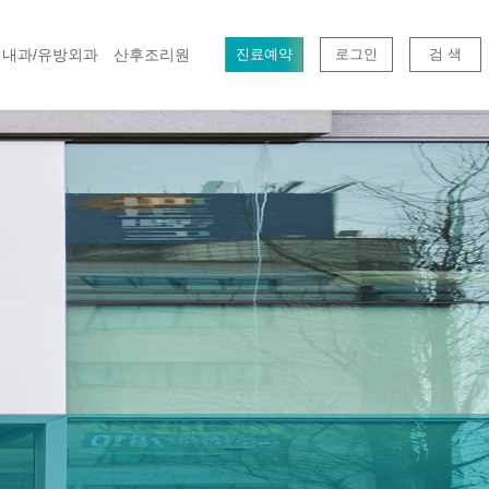
내과/유방외과
산후조리원
진료예약
로그인
검 색