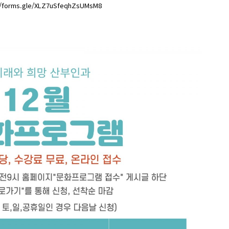
//forms.gle/XLZ7uSfeqhZsUMsM8