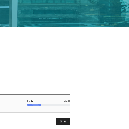
31%
LV.
6
목록