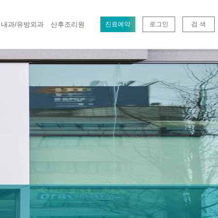
내과/유방외과
산후조리원
진료예약
로그인
검 색