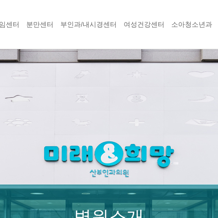
임센터
분만센터
부인과/내시경센터
여성건강센터
소아청소년과
병원소개