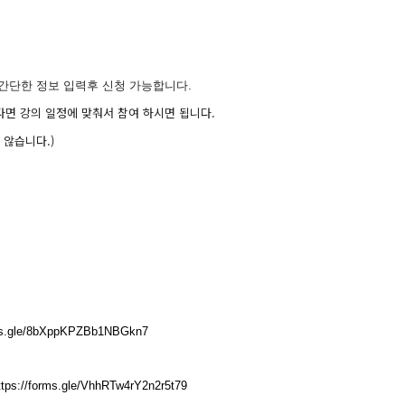
간단한 정보 입력후 신청 가능합니다.
다면 강의 일정에 맞춰서 참여 하시면 됩니다.
 않습니다.)
rms.gle/8bXppKPZBb1NBGkn7
ttps://forms.gle/VhhRTw4rY2n2r5t79