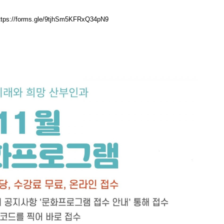
ttps://forms.gle/9tjhSm5KFRxQ34pN9