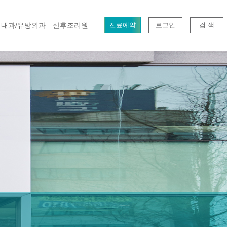
내과/유방외과
산후조리원
진료예약
로그인
검 색