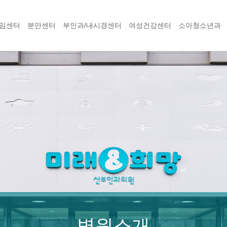
임센터
분만센터
부인과/내시경센터
여성건강센터
소아청소년과
병원소개