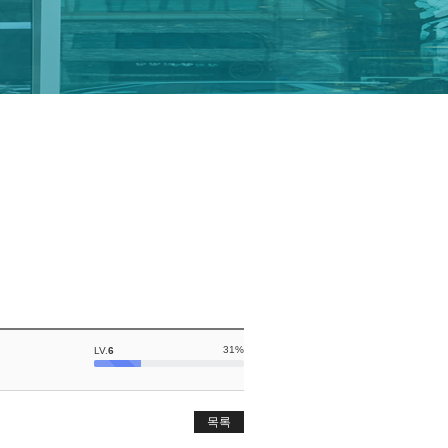
31%
LV.
6
목록